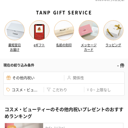
TANP GIFT SERVICE
最短翌日
eギフト
名前の刻印
メッセージ
ラッピング
お届け
カード
-
件
現在の絞り込み条件
その他内祝い
関係性
コスメ・ビュ...
こだわり
0 ~ 上限なし
¥
コスメ・ビューティーのその他内祝いプレゼントのおすす
めランキング
ReFa（リファ）