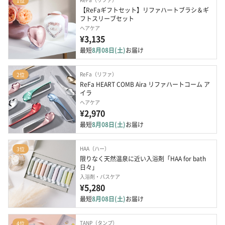
1位
【ReFaギフトセット】リファハートブラシ＆ギ
フトスリーブセット
ヘアケア
¥3,135
最短
8月08日(土)
お届け
ReFa（リファ）
2位
ReFa HEART COMB Aira リファハートコーム ア
イラ
ヘアケア
¥2,970
最短
8月08日(土)
お届け
HAA（ハー）
3位
限りなく天然温泉に近い入浴剤「HAA for bath 
日々」
入浴剤・バスケア
¥5,280
最短
8月08日(土)
お届け
TANP（タンプ）
4位