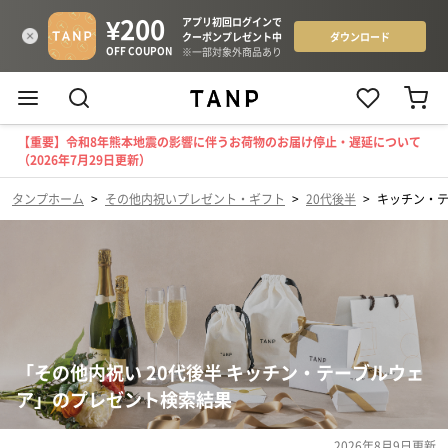
【重要】令和8年熊本地震の影響に伴うお荷物のお届け停止・遅延について
（2026年7月29日更新）
タンプホーム
>
その他内祝いプレゼント・ギフト
>
20代後半
>
キッチン・
「その他内祝い 20代後半 キッチン・テーブルウェ
ア」のプレゼント検索結果
2026年8月9日
更新