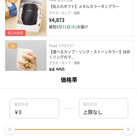
1位
【名入れギフト】メタルカラータンブラー
グラス・カップ・酒器
¥4,873
最短
8月11日(火)
お届け
名入れ対応
Floyd（フロイド）
2位
【選べるカップ・リング・ストーンカラー】煌め
くリングのマ...
グラス・カップ・酒器
¥4,950
最短
8月11日(火)
お届け
brillant（ブリアン）
3位
【名入れ無料】ペアガラスタンブラー
グラス・カップ・酒器
¥4,980
最短
8月11日(火)
お届け
名入れ対応
Komons（コモンズ）
4位