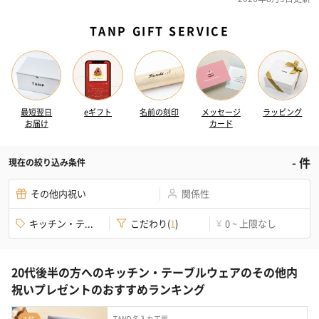
TANP GIFT SERVICE
最短翌日
eギフト
名前の刻印
メッセージ
ラッピング
お届け
カード
-
件
現在の絞り込み条件
その他内祝い
関係性
キッチン・テ...
こだわり
(
1
)
0 ~ 上限なし
¥
20代後半の方へのキッチン・テーブルウェアのその他内
祝いプレゼントのおすすめランキング
TANP 名入れ工房