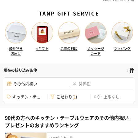
TANP GIFT SERVICE
最短翌日
eギフト
名前の刻印
メッセージ
ラッピング
お届け
カード
-
件
現在の絞り込み条件
その他内祝い
関係性
キッチン・テ...
こだわり
(
1
)
0 ~ 上限なし
¥
90代の方へのキッチン・テーブルウェアのその他内祝い
プレゼントのおすすめランキング
TANP 名入れ工房