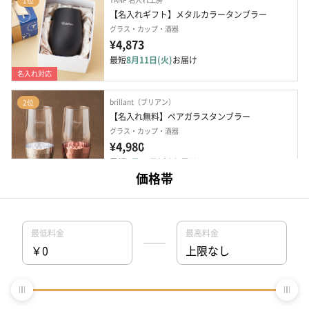
1位
【名入れギフト】メタルカラータンブラー
グラス・カップ・酒器
¥4,873
最短
8月11日(火)
お届け
名入れ対応
brillant（ブリアン）
2位
【名入れ無料】ペアガラスタンブラー
グラス・カップ・酒器
¥4,980
最短
8月11日(火)
お届け
名入れ対応
（有）山勝美濃陶苑
3位
FROZEN CUBE　二重タンブラー＆キューブ2P
グラス・カップ・酒器
¥3,300
最短
8月11日(火)
お届け
SeaLife（シーライフ）
4位