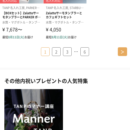
…
1
2
3
6
＞
その他内祝いプレゼントの人気特集