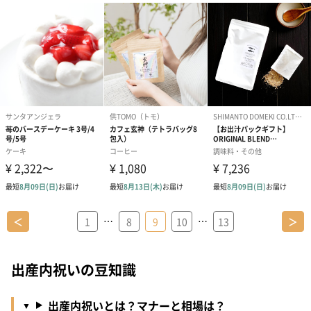
…
…
＜
1
8
9
10
13
＞
出産内祝いの豆知識
出産内祝いとは？マナーと相場は？