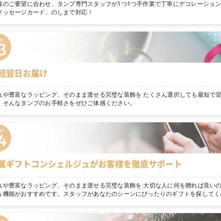
様のご要望に合わせ、タンプ専門スタッフが1つ1つ手作業で丁寧にデコレーショ
メッセージカード、のしまで対応！
短翌日お届け
れや豊富なラッピング、そのまま渡せる完璧な装飾を たくさん選択しても最短で
。そんなタンプのお手軽さをぜひご体感ください。
属ギフトコンシェルジュがお客様を徹底サポート
れや豊富なラッピング、そのまま渡せる完璧な装飾を 大切な人に何を贈れば良いの
ュ機能がおすすめです。スタッフがあなたのシーンにぴったりのギフトを探してく