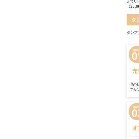
えてい
【25
タ
タンプ
充
他の
てタ
オ