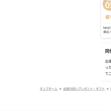
絞
ta
満点
同
出
っ
て
>
>
タンプホーム
出産内祝いプレゼント・ギフト