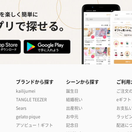
ブランドから探す
シーンから探す
ご利用
kailijumei
誕生日
ご注文
TANGLE TEEZER
結婚祝い
eギフト
Sears
出産祝い
お支払
gelato pique
お中元
ラッピ
アソビュー！ギフト
記念日
配送に