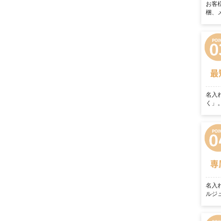
お客
梱、
最
名入
く」
専
名入
ルジ