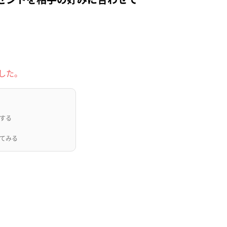
した。
する
てみる