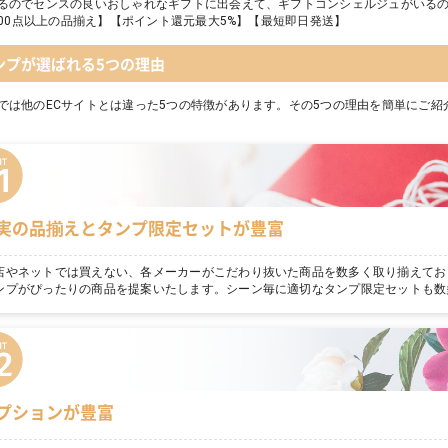
るのでセンスの良いおしゃれなギフトに出会えて、ギフトコンシェルジュがいる
,000点以上の品揃え】【ポイント還元最大5%】【最短即日発送】
ンプが選ばれる5つの理由
では他のECサイトとは違った5つの特徴があります。その5つの理由を簡単にご紹
実の品揃えとタンプ限定セットが豊富
店やネットでは買えない、各メーカーがこだわり抜いた商品を数多く取り揃えてお
ンプがぴったりの商品を提案いたします。シーン毎に適切なタンプ限定セットも数
プションが豊富