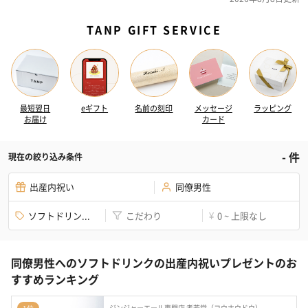
TANP GIFT SERVICE
最短翌日
eギフト
名前の刻印
メッセージ
ラッピング
お届け
カード
-
件
現在の絞り込み条件
出産内祝い
同僚男性
ソフトドリン...
こだわり
0 ~ 上限なし
¥
同僚男性へのソフトドリンクの出産内祝いプレゼントのお
すすめランキング
ジンジャーエール専門店 孝芳堂（コウホウドウ）