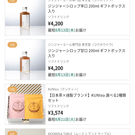
1位
ジンジャーシロップ辛口 200ml ギフトボックス
入り
ソフトドリンク
¥4,200
最短
8月13日(木)
お届け
ジンジャーエール専門店 孝芳堂（コウホウドウ）
2位
ジンジャーシロップ甘口 200ml ギフトボックス
入り
ソフトドリンク
¥4,200
最短
8月13日(木)
お届け
KUNtea（クンティー）
3位
【日本茶×燻製ブランド】KUNtea 選べる2種類
セット
ソフトドリンク
¥3,574
最短
8月11日(火)
お届け
MOOMIN & TABLE（ムーミン アンド テーブル）
4位