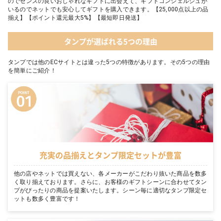
のでセンスの良いおしゃれなギフトに出会えて、ギフトコンシェルジュが
いるのでネットでも安心してギフトを購入できます。【25,000点以上の品
揃え】【ポイント還元最大5%】【最短即日発送】
タンプが選ばれる5つの理由
タンプでは他のECサイトとは違った5つの特徴があります。その5つの理由
を簡単にご紹介！
充実の品揃えとタンプ限定セットが豊富
他の店やネットでは買えない、各メーカーがこだわり抜いた商品を数多
く取り揃えております。さらに、お客様のギフトシーンに合わせてタン
プがぴったりの商品を提案いたします。シーン毎に適切なタンプ限定セ
ットも数多く豊富です！