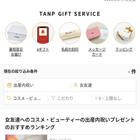
TANP GIFT SERVICE
最短翌日
eギフト
名前の刻印
メッセージ
ラッピング
お届け
カード
-
件
現在の絞り込み条件
出産内祝い
女友達
コスメ・ビュ...
こだわり
0 ~ 上限なし
¥
女友達へのコスメ・ビューティーの出産内祝いプレゼント
のおすすめランキング
ReFa（リファ）