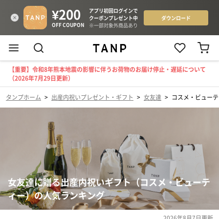
【重要】令和8年熊本地震の影響に伴うお荷物のお届け停止・遅延について
（2026年7月29日更新）
タンプホーム
>
出産内祝いプレゼント・ギフト
>
女友達
>
コスメ・ビューテ
女友達に贈る出産内祝いギフト（コスメ・ビューテ
ィー）の人気ランキング
2026年8月7日
更新