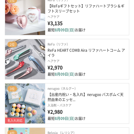
1位
【ReFaギフトセット】リファハートブラシ＆ギ
フトスリーブセット
ヘアケア
¥3,135
最短
8月09日(日)
お届け
ReFa（リファ）
2位
ReFa HEART COMB Aira リファハートコーム ア
イラ
ヘアケア
¥2,970
最短
8月09日(日)
お届け
nerugoo（ネルグー）
3位
【出産内祝い・名入れ】nerugoo バスボム＜天
然由来のエッセ...
入浴剤・バスケア
¥2,980
最短
8月09日(日)
お届け
名入れ対応
Relysia （レリシア）
4位