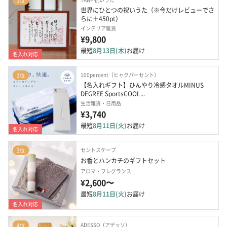
1位
世界にひとつの祝いうた（※今だけレビューでさ
らに＋450pt）
インテリア雑貨
¥9,800
最短
8月13日(木)
お届け
名入れ対応
100percent（ヒャクパーセント）
2位
【名入れギフト】ひんやり冷感タオルMINUS 
DEGREE SportsCOOL...
生活雑貨・日用品
¥3,740
最短
8月11日(火)
お届け
名入れ対応
セントスケープ
3位
お香とハンカチのギフトセット
アロマ・フレグランス
¥2,600〜
最短
8月11日(火)
お届け
名入れ対応
ADESSO（アデッソ）
4位