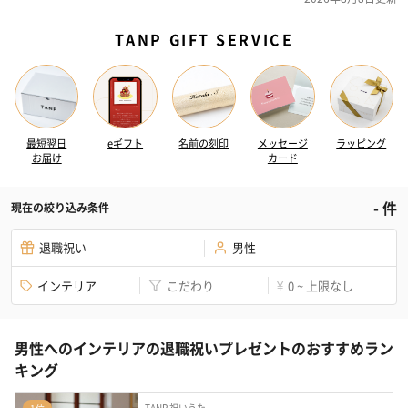
TANP GIFT SERVICE
最短翌日
eギフト
名前の刻印
メッセージ
ラッピング
お届け
カード
-
件
現在の絞り込み条件
退職祝い
男性
インテリア
こだわり
0 ~ 上限なし
¥
男性へのインテリアの退職祝いプレゼントのおすすめラン
キング
TANP 祝いうた