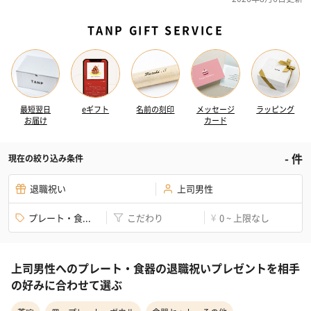
TANP GIFT SERVICE
最短翌日
eギフト
名前の刻印
メッセージ
ラッピング
お届け
カード
-
件
現在の絞り込み条件
退職祝い
上司男性
プレート・食...
こだわり
0 ~ 上限なし
¥
上司男性へのプレート・食器の退職祝いプレゼントを相手
の好みに合わせて選ぶ