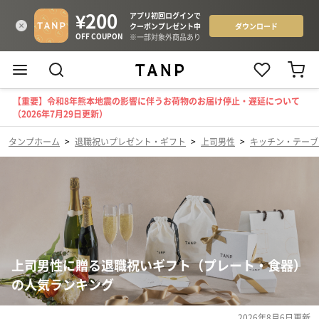
【重要】令和8年熊本地震の影響に伴うお荷物のお届け停止・遅延について
（2026年7月29日更新）
タンプホーム
>
退職祝いプレゼント・ギフト
>
上司男性
>
キッチン・テーブ
上司男性に贈る退職祝いギフト（プレート・食器）
の人気ランキング
2026年8月6日
更新