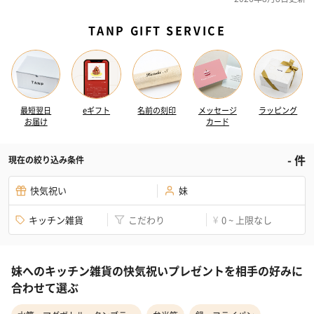
TANP GIFT SERVICE
最短翌日
eギフト
名前の刻印
メッセージ
ラッピング
お届け
カード
-
件
現在の絞り込み条件
快気祝い
妹
キッチン雑貨
こだわり
0 ~ 上限なし
¥
妹へのキッチン雑貨の快気祝いプレゼントを相手の好みに
合わせて選ぶ