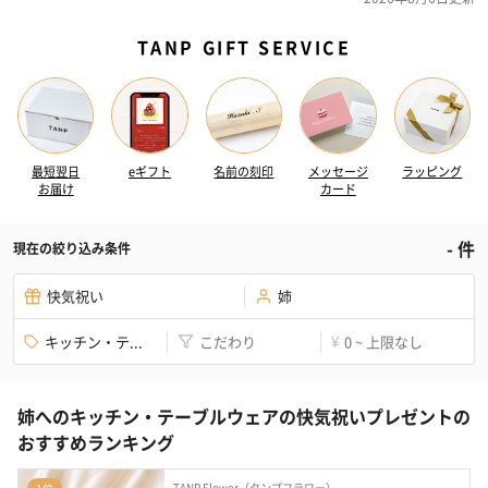
TANP GIFT SERVICE
最短翌日
eギフト
名前の刻印
メッセージ
ラッピング
お届け
カード
-
件
現在の絞り込み条件
快気祝い
姉
キッチン・テ...
こだわり
0 ~ 上限なし
¥
姉へのキッチン・テーブルウェアの快気祝いプレゼントの
おすすめランキング
TANP Flower（タンプフラワー）