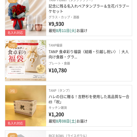
1位
記念に残る名入れペアタンブラー＆生花バラブー
ケセット
グラス・カップ・酒器
¥9,930
最短
8月11日(火)
お届け
名入れ対応
TANP福袋
2位
TANP 食卓彩り福袋〈結婚・引越し祝い〉｜大人
向け食器・グラ...
プレート・食器
¥10,780
TANP（タンプ）
3位
ハレの日に贈る！吉野杉を使用した高品質な一合
枡「祝」
キッチン雑貨
¥1,200
最短
8月08日(土)
お届け
名入れ対応
RICE BOWL（ライスボウル）
4位