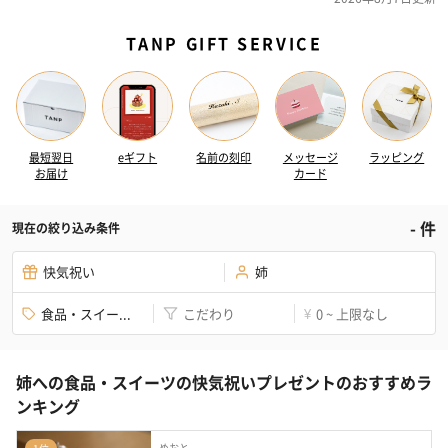
TANP GIFT SERVICE
最短翌日
eギフト
名前の刻印
メッセージ
ラッピング
お届け
カード
-
件
現在の絞り込み条件
快気祝い
姉
食品・スイー...
こだわり
0 ~ 上限なし
¥
姉への食品・スイーツの快気祝いプレゼントのおすすめラ
ンキング
めおと