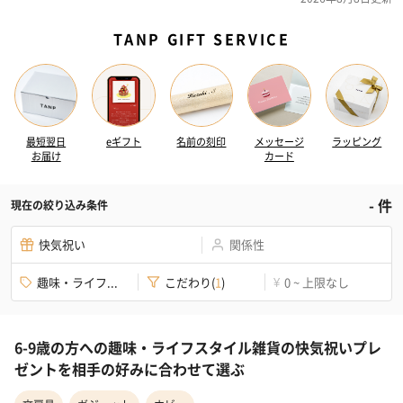
TANP GIFT SERVICE
最短翌日
eギフト
名前の刻印
メッセージ
ラッピング
お届け
カード
-
件
現在の絞り込み条件
快気祝い
関係性
趣味・ライフ...
こだわり
(
1
)
0 ~ 上限なし
¥
6-9歳の方への趣味・ライフスタイル雑貨の快気祝いプレ
ゼントを相手の好みに合わせて選ぶ