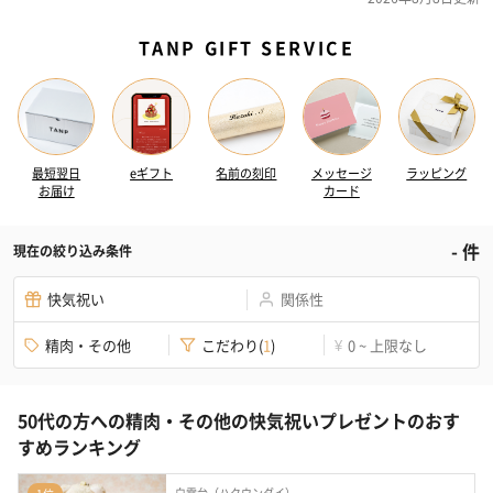
TANP GIFT SERVICE
最短翌日
eギフト
名前の刻印
メッセージ
ラッピング
お届け
カード
-
件
現在の絞り込み条件
快気祝い
関係性
精肉・その他
こだわり
(
1
)
0 ~ 上限なし
¥
50代の方への精肉・その他の快気祝いプレゼントのおす
すめランキング
白雲台（ハクウンダイ）