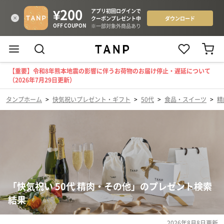
【重要】令和8年熊本地震の影響に伴うお荷物のお届け停止・遅延について
（2026年7月29日更新）
タンプホーム
>
快気祝いプレゼント・ギフト
>
50代
>
食品・スイーツ
>
精
「快気祝い 50代 精肉・その他」のプレゼント検索
結果
2026年8月8日
更新