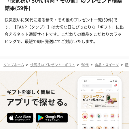
「快気祝い 50代 精肉・その他」のプレゼント検索
結果(59件)
快気祝いに50代に贈る精肉・その他のプレゼント一覧(59件)で
す。【TANP（タンプ）】は大切な日にぴったりな「ギフト」に出
会えるネット通販サイトです。こだわりの商品をこだわりのラッ
ピングで、最短で即日発送にてご対応いたします。
タンプホーム
>
快気祝いプレゼント・ギフト
>
50代
>
食品・スイーツ
>
精