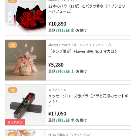
1位
12本のバラ（ロゼ）とバラの香水（イブシェリ
ーパフューム）
花
¥10,890
最短
8月12日(水)
お届け
Always Flowers（オールウェイズフラワーズ）
2位
【タンプ限定】Flower BAG No.2 マカロン
花
¥5,280
最短
8月08日(土)
お届け
メリアルーム
3位
メッセージローズ赤バラ（バラと花瓶のセットギ
フト）
花
¥17,050
最短
8月13日(木)
お届け
名入れ対応
FLOWERiUM®（フラワリウム）
4位