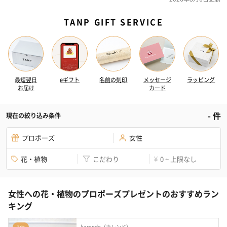
TANP GIFT SERVICE
最短翌日
eギフト
名前の刻印
メッセージ
ラッピング
お届け
カード
-
件
現在の絞り込み条件
プロポーズ
女性
花・植物
こだわり
0 ~ 上限なし
¥
女性への花・植物のプロポーズプレゼントのおすすめラン
キング
karendo（カレンド）