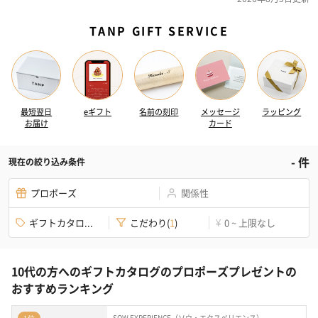
TANP GIFT SERVICE
最短翌日
eギフト
名前の刻印
メッセージ
ラッピング
お届け
カード
-
件
現在の絞り込み条件
プロポーズ
関係性
ギフトカタロ...
こだわり
(
1
)
0 ~ 上限なし
¥
10代の方へのギフトカタログのプロポーズプレゼントの
おすすめランキング
SOW EXPERIENCE（ソウ・エクスペリエンス）