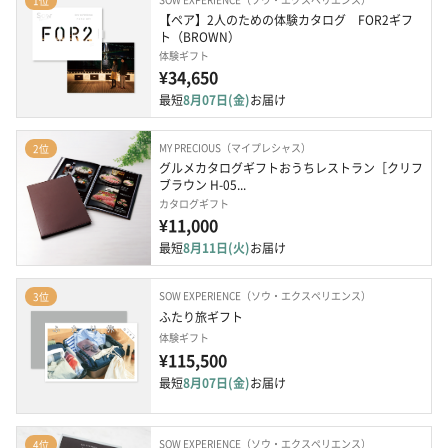
1位
【ペア】2人のための体験カタログ　FOR2ギフ
ト（BROWN）
体験ギフト
¥34,650
最短
8月07日(金)
お届け
MY PRECIOUS（マイプレシャス）
2位
グルメカタログギフトおうちレストラン［クリフ
ブラウン H-05...
カタログギフト
¥11,000
最短
8月11日(火)
お届け
SOW EXPERIENCE（ソウ・エクスペリエンス）
3位
ふたり旅ギフト
体験ギフト
¥115,500
最短
8月07日(金)
お届け
SOW EXPERIENCE（ソウ・エクスペリエンス）
4位