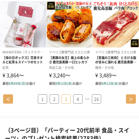
…
＜
1
2
3
4
26
＞
（3ページ目）「パーティー 20代前半 食品・スイ
ーツ」のプレゼント検索結果(2783件)