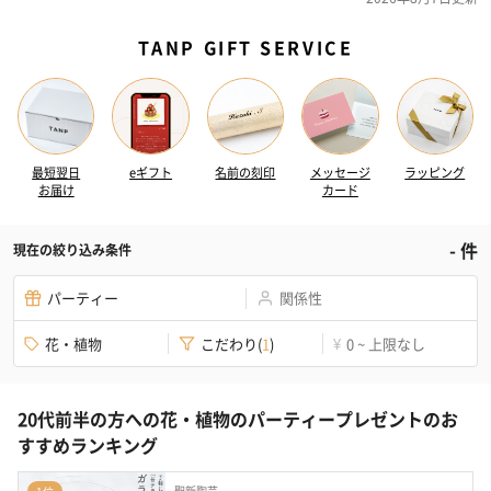
TANP GIFT SERVICE
最短翌日
eギフト
名前の刻印
メッセージ
ラッピング
お届け
カード
-
件
現在の絞り込み条件
パーティー
関係性
花・植物
こだわり
(
1
)
0 ~ 上限なし
¥
20代前半の方への花・植物のパーティープレゼントのお
すすめランキング
聖新陶芸