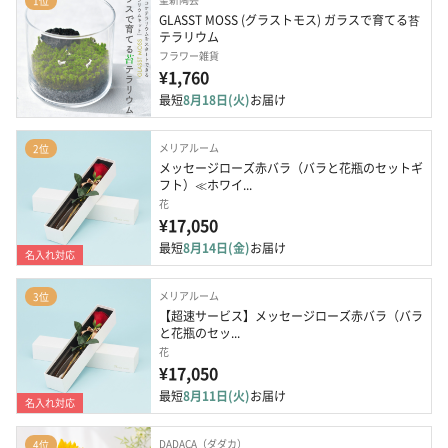
1位
GLASST MOSS (グラストモス) ガラスで育てる苔
テラリウム
フラワー雑貨
¥1,760
最短
8月18日(火)
お届け
メリアルーム
2位
メッセージローズ赤バラ（バラと花瓶のセットギ
フト）≪ホワイ...
花
¥17,050
最短
8月14日(金)
お届け
名入れ対応
メリアルーム
3位
【超速サービス】メッセージローズ赤バラ（バラ
と花瓶のセッ...
花
¥17,050
最短
8月11日(火)
お届け
名入れ対応
DADACA（ダダカ）
4位