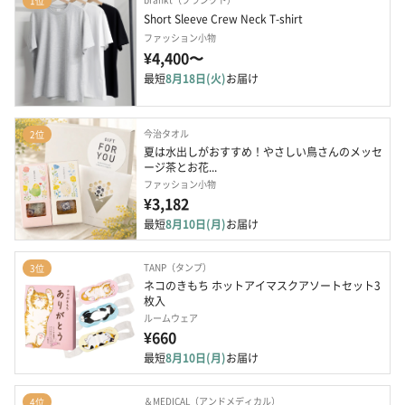
1位
Short Sleeve Crew Neck T-shirt
ファッション小物
¥4,400〜
最短
8月18日(火)
お届け
今治タオル
2位
夏は水出しがおすすめ！やさしい鳥さんのメッセ
ージ茶とお花...
ファッション小物
¥3,182
最短
8月10日(月)
お届け
TANP（タンプ）
3位
ネコのきもち ホットアイマスクアソートセット3
枚入
ルームウェア
¥660
最短
8月10日(月)
お届け
＆MEDICAL（アンドメディカル）
4位