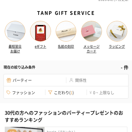
TANP GIFT SERVICE
最短翌日
eギフト
名前の刻印
メッセージ
ラッピング
お届け
カード
-
件
現在の絞り込み条件
パーティー
関係性
ファッション
こだわり
(
1
)
0 ~ 上限なし
¥
30代の方へのファッションのパーティープレゼントのお
すすめランキング
brankt（ブランクト）