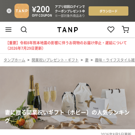
【重要】令和8年熊本地震の影響に伴うお荷物のお届け停止・遅延について
（2026年7月29日更新）
タンプホーム
>
開業祝いプレゼント・ギフト
>
妻
>
趣味・ライフスタイル雑
妻に贈る開業祝いギフト（ホビー）の人気ランキン
グ
2026年8月5日
更新