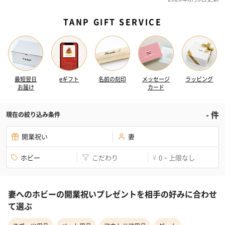
TANP GIFT SERVICE
最短翌日
eギフト
名前の刻印
メッセージ
ラッピング
お届け
カード
-
件
現在の絞り込み条件
開業祝い
妻
ホビー
こだわり
0 ~ 上限なし
¥
妻へのホビーの開業祝いプレゼントを相手の好みに合わせ
て選ぶ