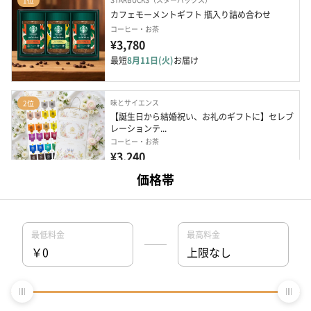
1位
カフェモーメントギフト 瓶入り詰め合わせ
コーヒー・お茶
¥3,780
最短
8月11日(火)
お届け
味とサイエンス
2位
【誕生日から結婚祝い、お礼のギフトに】セレブ
レーションテ...
コーヒー・お茶
¥3,240
最短
8月11日(火)
お届け
馨和 KAGUA（カグア）
3位
和のクラフトビール「馨和 KAGUA」と和風おつ
まみナッツのセット
お酒
¥3,677〜
最短
8月11日(火)
お届け
黄桜
4位