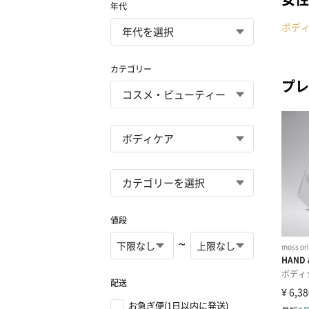
年代
ボデ
カテゴリー
プレ
値段
~
配送
お急ぎ便(1日以内に発送)