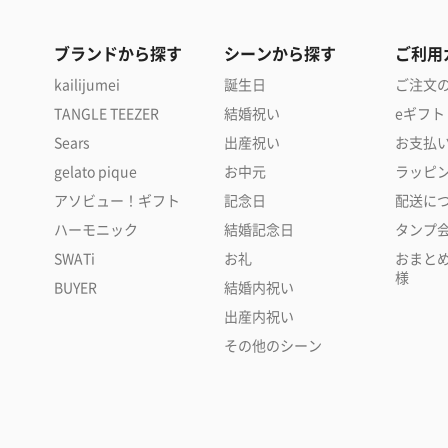
ブランドから探す
シーンから探す
ご利用
kailijumei
誕生日
ご注文
TANGLE TEEZER
結婚祝い
eギフト
Sears
出産祝い
お支払
gelato pique
お中元
ラッピ
アソビュー！ギフト
記念日
配送に
ハーモニック
結婚記念日
タンプ
SWATi
お礼
おまと
様
BUYER
結婚内祝い
出産内祝い
その他のシーン