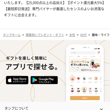
いたします。【25,000点以上の品揃え】【ポイント還元最大5%】
【最短即日発送】 専門バイヤーが厳選したセンスのよいお洒落な
ギフトに出会えます。
タンプホーム
>
開業祝いプレゼント・ギフト
>
女性
>
60代
>
趣味・ライフ
タンプについて