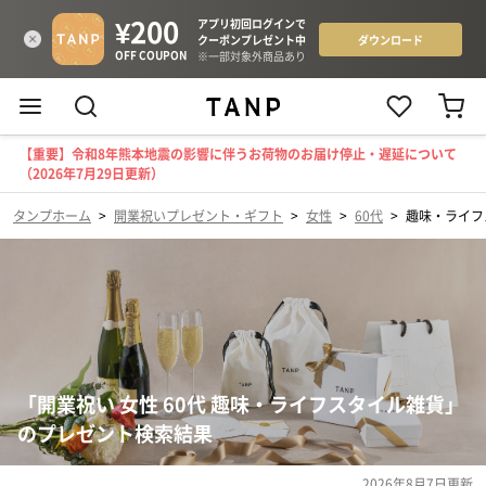
【重要】令和8年熊本地震の影響に伴うお荷物のお届け停止・遅延について
（2026年7月29日更新）
タンプホーム
>
開業祝いプレゼント・ギフト
>
女性
>
60代
>
趣味・ライフ
「開業祝い 女性 60代 趣味・ライフスタイル雑貨」
のプレゼント検索結果
2026年8月7日
更新