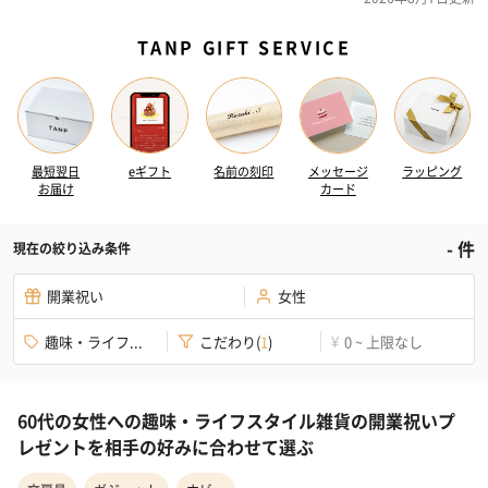
TANP GIFT SERVICE
最短翌日
eギフト
名前の刻印
メッセージ
ラッピング
お届け
カード
-
件
現在の絞り込み条件
開業祝い
女性
趣味・ライフ...
こだわり
(
1
)
0 ~ 上限なし
¥
60代の女性への趣味・ライフスタイル雑貨の開業祝いプ
レゼントを相手の好みに合わせて選ぶ