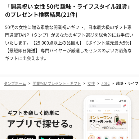
「開業祝い 女性 50代 趣味・ライフスタイル雑貨」
のプレゼント検索結果(21件)
50代の女性に贈る素敵な開業祝いギフト。日本最大級のギフト専
門通販TANP（タンプ）があなたのギフト選びを総合的にお手伝い
いたします。【25,000点以上の品揃え】【ポイント還元最大5%】
【最短即日発送】 専門バイヤーが厳選したセンスのよいお洒落な
ギフトに出会えます。
タンプホーム
>
開業祝いプレゼント・ギフト
>
女性
>
50代
>
趣味・ライフ