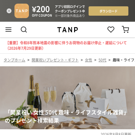
【重要】令和8年熊本地震の影響に伴うお荷物のお届け停止・遅延について
（2026年7月29日更新）
タンプホーム
>
開業祝いプレゼント・ギフト
>
女性
>
50代
>
趣味・ライフ
「開業祝い 女性 50代 趣味・ライフスタイル雑貨」
のプレゼント検索結果
2026年8月8日
更新