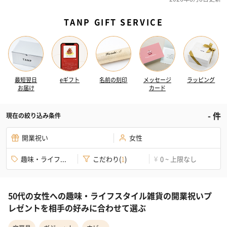
TANP GIFT SERVICE
最短翌日
eギフト
名前の刻印
メッセージ
ラッピング
お届け
カード
-
件
現在の絞り込み条件
開業祝い
女性
趣味・ライフ...
こだわり
(
1
)
0 ~ 上限なし
¥
50代の女性への趣味・ライフスタイル雑貨の開業祝いプ
レゼントを相手の好みに合わせて選ぶ