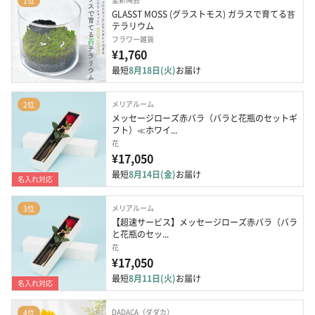
1位
GLASST MOSS (グラストモス) ガラスで育てる苔
テラリウム
フラワー雑貨
¥1,760
最短
8月18日(火)
お届け
メリアルーム
2位
メッセージローズ赤バラ（バラと花瓶のセットギ
フト）≪ホワイ...
花
¥17,050
最短
8月14日(金)
お届け
名入れ対応
メリアルーム
3位
【超速サービス】メッセージローズ赤バラ（バラ
と花瓶のセッ...
花
¥17,050
最短
8月11日(火)
お届け
名入れ対応
DADACA（ダダカ）
4位