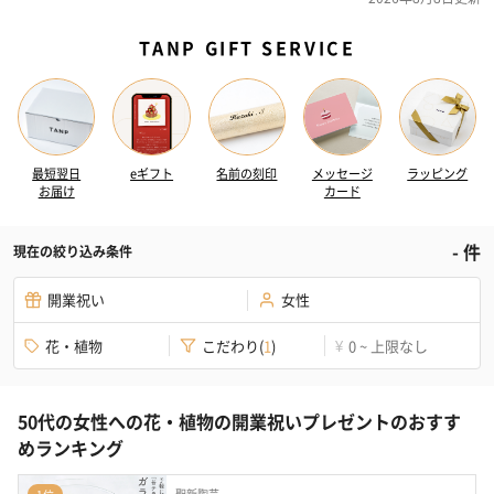
TANP GIFT SERVICE
最短翌日
eギフト
名前の刻印
メッセージ
ラッピング
お届け
カード
-
件
現在の絞り込み条件
開業祝い
女性
花・植物
こだわり
(
1
)
0 ~ 上限なし
¥
50代の女性への花・植物の開業祝いプレゼントのおすす
めランキング
聖新陶芸