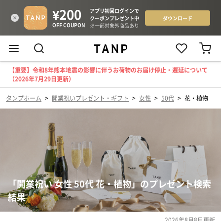
【重要】令和8年熊本地震の影響に伴うお荷物のお届け停止・遅延について
（2026年7月29日更新）
タンプホーム
>
開業祝いプレゼント・ギフト
>
女性
>
50代
>
花・植物
「開業祝い 女性 50代 花・植物」のプレゼント検索
結果
2026年8月8日
更新