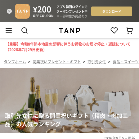
【重要】令和8年熊本地震の影響に伴うお荷物のお届け停止・遅延について
（2026年7月29日更新）
タンプホーム
>
開業祝いプレゼント・ギフト
>
取引先女性
>
食品・スイーツ
取引先女性に贈る開業祝いギフト（精肉・肉加工
品）の人気ランキング
2026年8月5日
更新