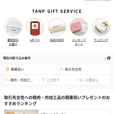
TANP GIFT SERVICE
最短翌日
eギフト
名前の刻印
メッセージ
ラッピング
お届け
カード
-
件
現在の絞り込み条件
開業祝い
取引先女性
精肉・肉加工...
こだわり
0 ~ 上限なし
¥
取引先女性への精肉・肉加工品の開業祝いプレゼントのお
すすめランキング
白雲台（ハクウンダイ）