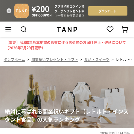
【重要】令和8年熊本地震の影響に伴うお荷物のお届け停止・遅延について
（2026年7月29日更新）
タンプホーム
>
開業祝いプレゼント・ギフト
>
食品・スイーツ
>
レトルト・
絶対に喜ばれる開業祝いギフト（レトルト・インス
タント食品）の人気ランキング
2026年8月5日
更新