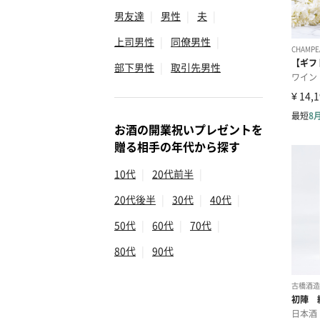
男友達
|
男性
|
夫
|
上司男性
|
同僚男性
|
部下男性
|
取引先男性
お酒の開業祝いプレゼントを
贈る相手の年代から探す
10代
|
20代前半
|
20代後半
|
30代
|
40代
|
50代
|
60代
|
70代
|
80代
|
90代