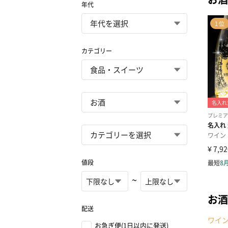
年代
カテゴリー
値段
~
お酒
配送
ワイ
お急ぎ便(1日以内に発送)