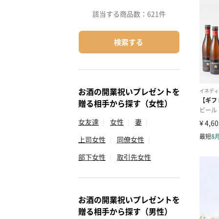
該当する商品数：
621件
検索する
お酒の開業祝いプレゼントを
贈る相手から探す（女性）
女友達
|
女性
|
妻
|
上司女性
|
同僚女性
|
部下女性
|
取引先女性
お酒の開業祝いプレゼントを
贈る相手から探す（男性）