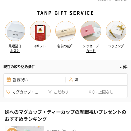
TANP GIFT SERVICE
最短翌日
eギフト
名前の刻印
メッセージ
ラッピング
お届け
カード
-
件
現在の絞り込み条件
就職祝い
妹
マグカップ・...
こだわり
0 ~ 上限なし
¥
妹へのマグカップ・ティーカップの就職祝いプレゼントの
おすすめランキング
THERMOS（サーモス）