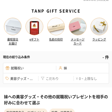
TANP GIFT SERVICE
最短翌日
eギフト
名前の刻印
メッセージ
ラッピング
お届け
カード
-
件
現在の絞り込み条件
就職祝い
妹
美容グッズ・...
こだわり
0 ~ 上限なし
¥
妹への美容グッズ・その他の就職祝いプレゼントを相手の
好みに合わせて選ぶ