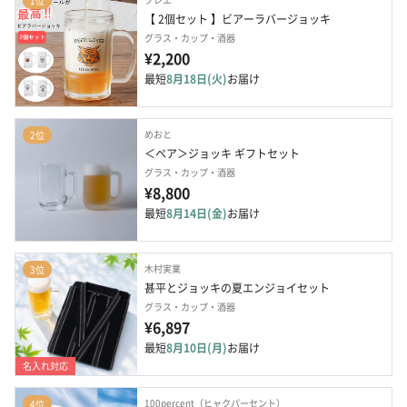
1位
【 2個セット 】ビアーラバージョッキ
グラス・カップ・酒器
¥2,200
最短
8月18日(火)
お届け
めおと
2位
＜ペア＞ジョッキ ギフトセット
グラス・カップ・酒器
¥8,800
最短
8月14日(金)
お届け
木村実業
3位
甚平とジョッキの夏エンジョイセット
グラス・カップ・酒器
¥6,897
最短
8月10日(月)
お届け
名入れ対応
100percent（ヒャクパーセント）
4位