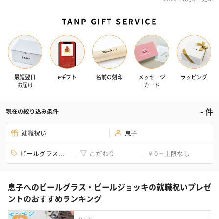
TANP GIFT SERVICE
最短翌日
eギフト
名前の刻印
メッセージ
ラッピング
お届け
カード
-
件
現在の絞り込み条件
就職祝い
息子
ビールグラス...
こだわり
0 ~ 上限なし
¥
息子へのビールグラス・ビールジョッキの就職祝いプレゼ
ントのおすすめランキング
クレエ