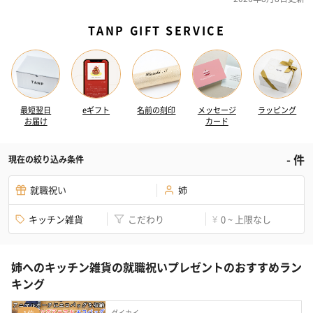
TANP GIFT SERVICE
最短翌日
eギフト
名前の刻印
メッセージ
ラッピング
お届け
カード
-
件
現在の絞り込み条件
就職祝い
姉
キッチン雑貨
こだわり
0 ~ 上限なし
¥
姉へのキッチン雑貨の就職祝いプレゼントのおすすめラン
キング
ダイカイ