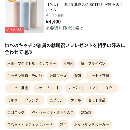
【名入れ】選べる猫種 2in1 BOTTLE  水筒 氷のう 
ボトル
キッチン雑貨
¥4,400
最短
8月11日(火)
お届け
名入れ対応
姉へのキッチン雑貨の就職祝いプレゼントを相手の好みに
合わせて選ぶ
水筒・マグボトル・タンブラー
弁当箱
鍋・フライパン
キッチン雑貨・その他
計量グッズ
洗剤
ポット・茶器
コーヒー用品
ホットプレート
レンジ・オーブン・トースター
ミキサー・ブレンダー
エプロン
ケトル
セット商品
エコバッグ
ペッパーミル・調味料入れ
炊飯器
まな板・カッティングボード
包丁
ホットサンドメーカー