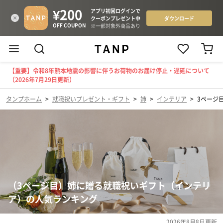
【重要】令和8年熊本地震の影響に伴うお荷物のお届け停止・遅延について
（2026年7月29日更新）
タンプホーム
>
就職祝いプレゼント・ギフト
>
姉
>
インテリア
>
3ページ
（3ページ目）姉に贈る就職祝いギフト（インテリ
ア）の人気ランキング
2026年8月8日
更新