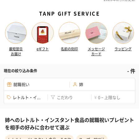
TANP GIFT SERVICE
最短翌日
eギフト
名前の刻印
メッセージ
ラッピング
お届け
カード
-
件
現在の絞り込み条件
就職祝い
姉
レトルト・イ...
こだわり
0 ~ 上限なし
¥
姉へのレトルト・インスタント食品の就職祝いプレゼント
を相手の好みに合わせて選ぶ