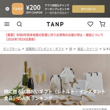
【重要】令和8年熊本地震の影響に伴うお荷物のお届け停止・遅延について
（2026年7月29日更新）
タンプホーム
>
就職祝いプレゼント・ギフト
>
姉
>
食品・スイーツ
>
レト
姉に贈る就職祝いギフト（レトルト・インスタント
食品）の人気ランキング
2026年8月9日
更新