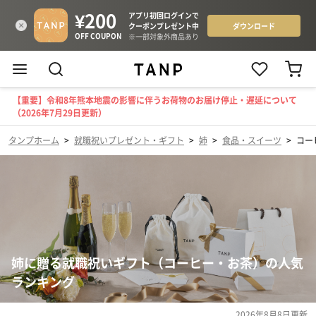
【重要】令和8年熊本地震の影響に伴うお荷物のお届け停止・遅延について
（2026年7月29日更新）
タンプホーム
>
就職祝いプレゼント・ギフト
>
姉
>
食品・スイーツ
>
コー
姉に贈る就職祝いギフト（コーヒー・お茶）の人気
ランキング
2026年8月8日
更新