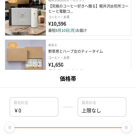
1位
【究極のコーヒー好きへ贈る】軽井沢焙煎所コー
ヒーと電動コ...
コーヒー・お茶
¥10,596
最短
8月10日(月)
お届け
めおと
2位
野草男とハーブ女のティータイム
コーヒー・お茶
¥1,650
最短
8月14日(金)
お届け
味とサイエンス
3位
【誕生日から結婚祝い、お礼のギフトに】セレブ
レーションテ...
コーヒー・お茶
¥3,240
最短
8月10日(月)
お届け
enicy（エニシー）
4位