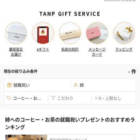
TANP GIFT SERVICE
最短翌日
eギフト
名前の刻印
メッセージ
ラッピング
お届け
カード
-
件
現在の絞り込み条件
就職祝い
姉
コーヒー・お...
こだわり
0 ~ 上限なし
¥
姉へのコーヒー・お茶の就職祝いプレゼントのおすすめラ
ンキング
軽井沢焙煎所オーガニック