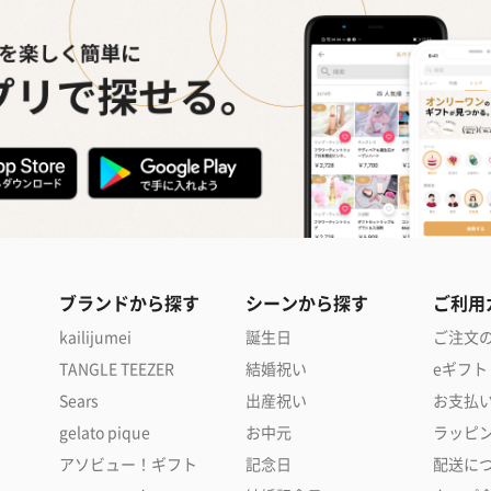
ブランドから探す
シーンから探す
ご利用
kailijumei
誕生日
ご注文
TANGLE TEEZER
結婚祝い
eギフト
Sears
出産祝い
お支払
gelato pique
お中元
ラッピ
アソビュー！ギフト
記念日
配送に