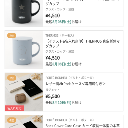
グカップ
グラス・カップ・酒器
¥4,510
最短
8月08日(土)
お届け
THERMOS（サーモス）
2位
【イラスト&名入れ刻印】THERMOS 真空断熱マ
グカップ
グラス・カップ・酒器
¥4,510
最短
8月08日(土)
お届け
PORTÈ BONHEU（ポルト・ボヌール）
3位
レザー調AirPodsケース＜専用箱付き＞
ガジェット
¥5,500
最短
8月10日(月)
お届け
名入れ対応
PORTÈ BONHEU（ポルト・ボヌール）
4位
Back Cover Card Case カード収納一体型の本革