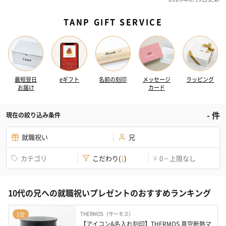
TANP GIFT SERVICE
最短翌日
eギフト
名前の刻印
メッセージ
ラッピング
お届け
カード
-
件
現在の絞り込み条件
就職祝い
兄
カテゴリ
こだわり
(
1
)
0 ~ 上限なし
¥
10代の兄への就職祝いプレゼントのおすすめランキング
THERMOS（サーモス）
1位
【アイコン&名入れ刻印】THERMOS 真空断熱マ