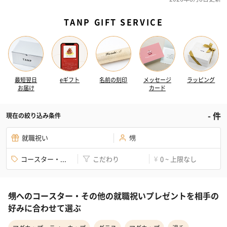
TANP GIFT SERVICE
最短翌日
eギフト
名前の刻印
メッセージ
ラッピング
お届け
カード
-
件
現在の絞り込み条件
就職祝い
甥
コースター・...
こだわり
0 ~ 上限なし
¥
甥へのコースター・その他の就職祝いプレゼントを相手の
好みに合わせて選ぶ