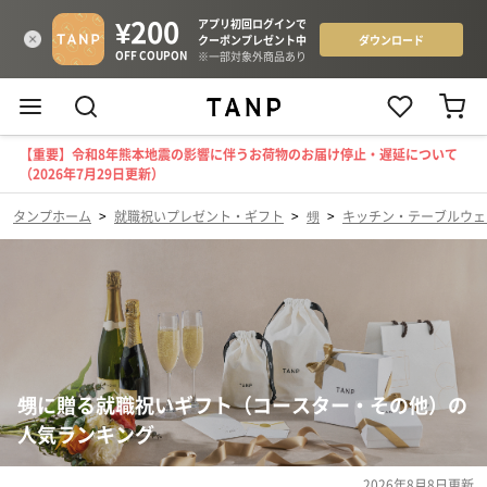
【重要】令和8年熊本地震の影響に伴うお荷物のお届け停止・遅延について
（2026年7月29日更新）
タンプホーム
>
就職祝いプレゼント・ギフト
>
甥
>
キッチン・テーブルウェ
甥に贈る就職祝いギフト（コースター・その他）の
人気ランキング
2026年8月8日
更新