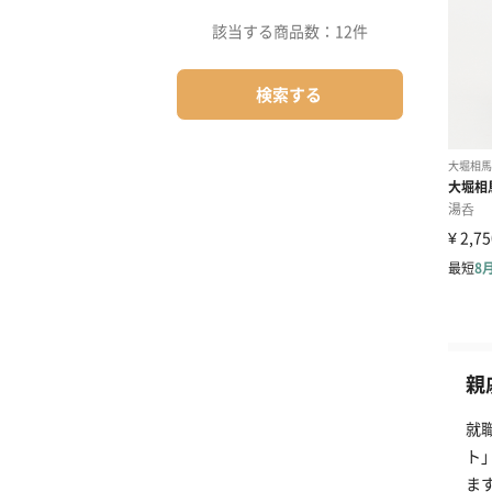
該当する商品数：
12件
検索する
親
就
ト
ま