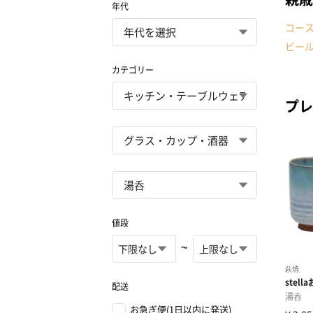
年代
コー
ビー
カテゴリー
プレ
値段
~
配送
お急ぎ便(1日以内に発送)