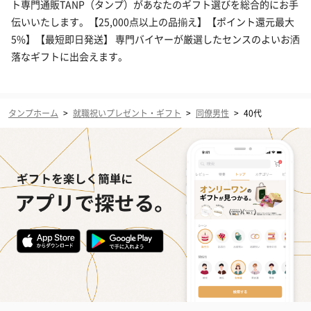
ト専門通販TANP（タンプ）があなたのギフト選びを総合的にお手
伝いいたします。【25,000点以上の品揃え】【ポイント還元最大
5%】【最短即日発送】 専門バイヤーが厳選したセンスのよいお洒
落なギフトに出会えます。
タンプホーム
>
就職祝いプレゼント・ギフト
>
同僚男性
>
40代