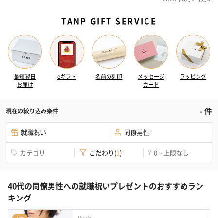
TANP GIFT SERVICE
最短翌日
eギフト
名前の刻印
メッセージ
ラッピング
お届け
カード
-
件
現在の絞り込み条件
就職祝い
同僚男性
カテゴリ
こだわり
(
1
)
0 ~ 上限なし
¥
40代の同僚男性への就職祝いプレゼントのおすすめラン
キング
めおと