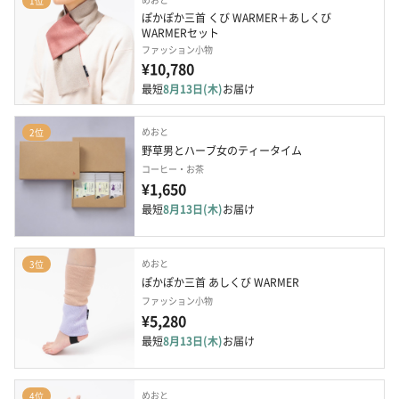
1位
ぽかぽか三首 くび WARMER＋あしくび 
WARMERセット
ファッション小物
¥10,780
最短
8月13日(木)
お届け
めおと
2位
野草男とハーブ女のティータイム
コーヒー・お茶
¥1,650
最短
8月13日(木)
お届け
めおと
3位
ぽかぽか三首 あしくび WARMER
ファッション小物
¥5,280
最短
8月13日(木)
お届け
めおと
4位