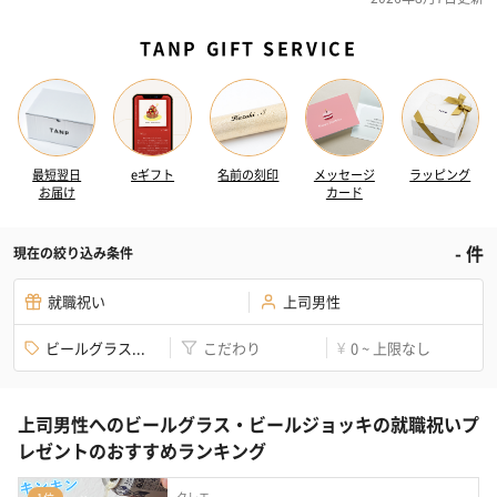
TANP GIFT SERVICE
最短翌日
eギフト
名前の刻印
メッセージ
ラッピング
お届け
カード
-
件
現在の絞り込み条件
就職祝い
上司男性
ビールグラス...
こだわり
0 ~ 上限なし
¥
上司男性へのビールグラス・ビールジョッキの就職祝いプ
レゼントのおすすめランキング
クレエ