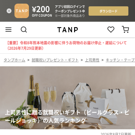
【重要】令和8年熊本地震の影響に伴うお荷物のお届け停止・遅延について
（2026年7月29日更新）
タンプホーム
>
就職祝いプレゼント・ギフト
>
上司男性
>
キッチン・テーブ
上司男性に贈る就職祝いギフト（ビールグラス・ビ
ールジョッキ）の人気ランキング
2026年8月7日
更新