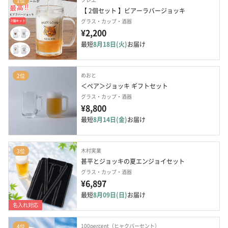
1位
【 2個セット 】ビアーラバージョッキ
グラス・カップ・酒器
¥2,200
最短
8月18日(火)
お届け
めおと
2位
＜ペア＞ジョッキ ギフトセット
グラス・カップ・酒器
¥8,800
最短
8月14日(金)
お届け
木村実業
3位
甚平とジョッキの夏エンジョイセット
グラス・カップ・酒器
¥6,897
最短
8月09日(日)
お届け
名入れ対応
100percent（ヒャクパーセント）
4位