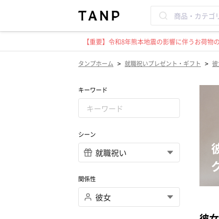
【重要】令和8年熊本地震の影響に伴うお荷物のお
>
>
タンプホーム
就職祝いプレゼント・ギフト
彼
キーワード
シーン
関係性
彼女