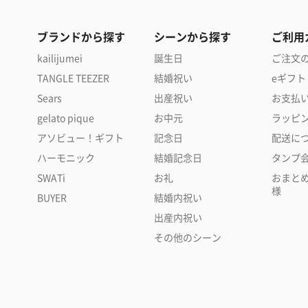
ブランドから探す
シーンから探す
ご利用
kailijumei
誕生日
ご注文
TANGLE TEEZER
結婚祝い
eギフト
Sears
出産祝い
お支払
gelato pique
お中元
ラッピ
アソビュー！ギフト
記念日
配送に
ハーモニック
結婚記念日
タンプ
SWATi
お礼
おまと
様
BUYER
結婚内祝い
出産内祝い
その他のシーン