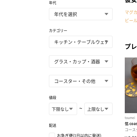
年代
マグ
ビー
カテゴリー
プレ
値段
~
配送
お急ぎ便(1日以内に発送)