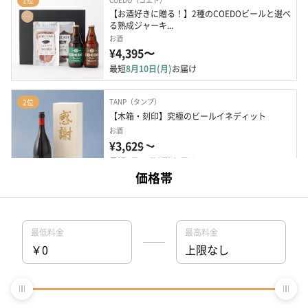
1位
【お酒好きに贈る！】2種のCOEDOビールと選べ
る熟成ジャーキ...
お酒
¥4,395〜
最短
8月10日(月)
お届け
TANP（タンプ）
2位
【木箱・刻印】究極のビールイネディット
お酒
¥3,629〜
最短
8月10日(月)
お届け
名入れ対応
TANP（タンプ）
3位
キューブラスク5個入 カラン
洋菓子・スイーツ
¥1,620〜
最短
8月11日(火)
お届け
INIC coffee（イニック・コーヒー）
4位