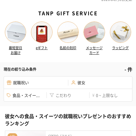
TANP GIFT SERVICE
最短翌日
eギフト
名前の刻印
メッセージ
ラッピング
お届け
カード
-
件
現在の絞り込み条件
就職祝い
彼女
食品・スイー...
こだわり
0 ~ 上限なし
¥
彼女への食品・スイーツの就職祝いプレゼントのおすすめ
ランキング
COEDO（コエド）