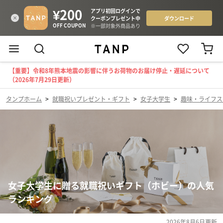
【重要】令和8年熊本地震の影響に伴うお荷物のお届け停止・遅延について
（2026年7月29日更新）
タンプホーム
>
就職祝いプレゼント・ギフト
>
女子大学生
>
趣味・ライフス
女子大学生に贈る就職祝いギフト（ホビー）の人気
ランキング
2026年8月6日
更新