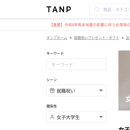
【重要】令和8年熊本地震の影響に伴うお荷物のお
>
>
タンプホーム
就職祝いプレゼント・ギフト
女
キーワード
シーン
関係性
女子