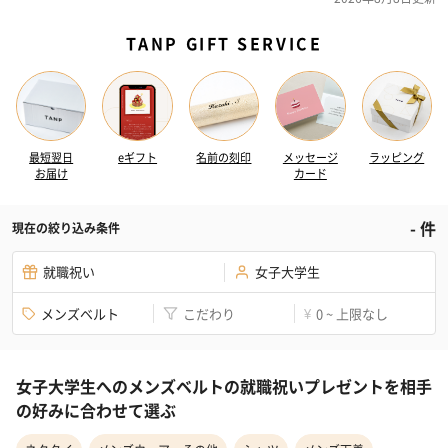
TANP GIFT SERVICE
最短翌日
eギフト
名前の刻印
メッセージ
ラッピング
お届け
カード
-
件
現在の絞り込み条件
就職祝い
女子大学生
メンズベルト
こだわり
0 ~ 上限なし
¥
女子大学生へのメンズベルトの就職祝いプレゼントを相手
の好みに合わせて選ぶ