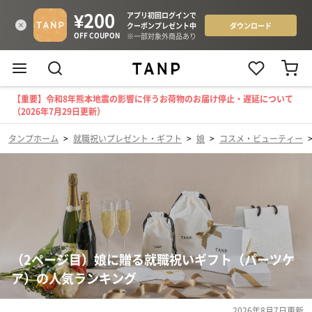
【重要】令和8年熊本地震の影響に伴うお荷物のお届け停止・遅延について
（2026年7月29日更新）
タンプホーム
>
就職祝いプレゼント・ギフト
>
娘
>
コスメ・ビューティー
（2ページ目）娘に贈る就職祝いギフト（パーツケ
ア）の人気ランキング
2026年8月7日
更新