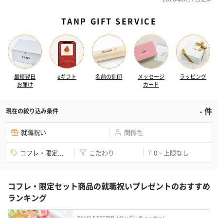
TANP GIFT SERVICE
最短翌日
eギフト
名前の刻印
メッセージ
ラッピング
お届け
カード
-
件
現在の絞り込み条件
就職祝い
関係性
コフレ・限定...
こだわり
0 ~ 上限なし
¥
コフレ・限定セット商品の就職祝いプレゼントのおすすめ
ランキング
TANGLE TEEZER（タングルティーザー）