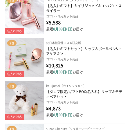
1位
【名入れギフト】カイリジュメイ&コンパクトス
タイラー
コフレ・限定セット商品
¥5,588
最短
8月09日(日)
お届け
名入れ対応
㈱日本機能性コスメ研究所
2位
【名入れギフトセット】リップ＆ボールペン&ヘ
アケア＆ソ...
コフレ・限定セット商品
¥10,825
最短
8月09日(日)
お届け
名入れ対応
kailijumei（カイリジュメイ）
3位
【タンプ限定/ギフトBOX/名入れ】リップ＆テデ
ィベアセット
コフレ・限定セット商品
¥4,873
最短
8月09日(日)
お届け
名入れ対応
sugar.C beauty（シュガーシービューティー）
4位