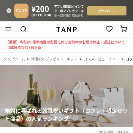
【重要】令和8年熊本地震の影響に伴うお荷物のお届け停止・遅延について
（2026年7月29日更新）
タンプホーム
>
就職祝いプレゼント・ギフト
>
コスメ・ビューティー
>
コフ
絶対に喜ばれる就職祝いギフト（コフレ・限定セッ
ト商品）の人気ランキング
2026年8月7日
更新