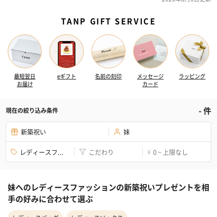
TANP GIFT SERVICE
最短翌日
eギフト
名前の刻印
メッセージ
ラッピング
お届け
カード
-
件
現在の絞り込み条件
新築祝い
妹
レディースフ...
こだわり
0 ~ 上限なし
¥
妹へのレディースファッションの新築祝いプレゼントを相
手の好みに合わせて選ぶ