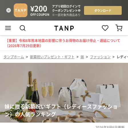
【重要】令和8年熊本地震の影響に伴うお荷物のお届け停止・遅延について
（2026年7月29日更新）
タンプホーム
>
新築祝いプレゼント・ギフト
>
妹
>
ファッション
>
レディ
妹に贈る新築祝いギフト（レディースファッショ
ン）の人気ランキング
2026年8月6日
更新