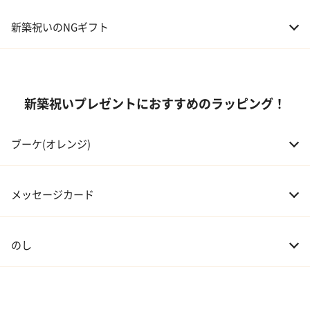
02 両親
10,000～50,000円
新築祝いのNGギフト
03 息子・娘
30,000～100,000円
04 伯父・伯母
3,000～10,000円
新築祝いプレゼントにおすすめのラッピング！
05 甥・姪
20,000～30,000円
ブーケ(オレンジ)
06 孫
20,000～30,000円
07 友人・同僚
3,000～20,000円
メッセージカード
08 会社の上司や先輩
5,000～10,000円
のし