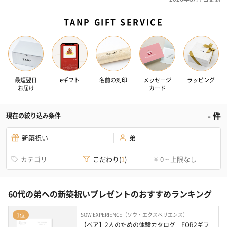
TANP GIFT SERVICE
最短翌日
eギフト
名前の刻印
メッセージ
ラッピング
お届け
カード
-
件
現在の絞り込み条件
新築祝い
弟
カテゴリ
こだわり
(
1
)
0 ~ 上限なし
¥
60代の弟への新築祝いプレゼントのおすすめランキング
SOW EXPERIENCE（ソウ・エクスペリエンス）
1位
【ペア】2人のための体験カタログ　FOR2ギフ