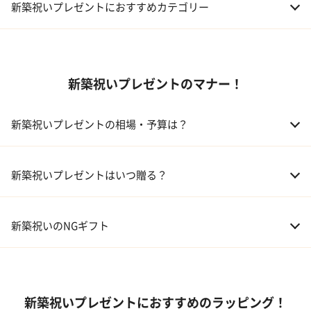
新築祝いプレゼントにおすすめカテゴリー
01 ギフトカタログ
新築祝いプレゼントのマナー！
02 スイーツ
03 アルコール
新築祝いプレゼントの相場・予算は？
04 キッチン
01 兄弟、姉妹
10,000～50,000円
新築祝いプレゼントはいつ贈る？
05 ハーバリウム
02 両親
10,000～50,000円
新築祝いのNGギフト
03 息子・娘
30,000～100,000円
04 伯父・伯母
3,000～10,000円
新築祝いプレゼントにおすすめのラッピング！